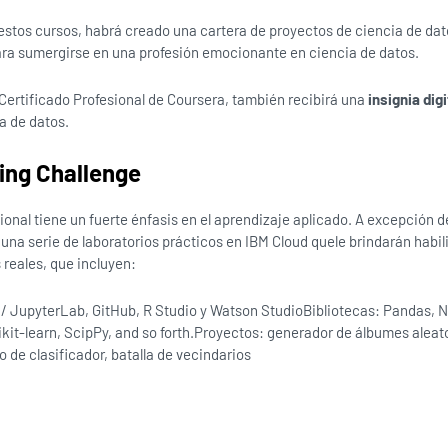
estos cursos, habrá creado una cartera de proyectos de ciencia de dato
ra sumergirse en una profesión emocionante en ciencia de datos.
ertificado Profesional de Coursera, también recibirá una
insignia dig
a de datos.
ying Challenge
ional tiene un fuerte énfasis en el aprendizaje aplicado. A excepción de
una serie de laboratorios prácticos en IBM Cloud quele brindarán habi
s reales, que incluyen:
/ JupyterLab, GitHub, R Studio y Watson StudioBibliotecas: Pandas, N
ikit-learn, ScipPy, and so forth.Proyectos: generador de álbumes aleat
 de clasificador, batalla de vecindarios