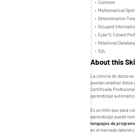
Common
Mathematical Opti
Determination Tre
Grouped Informati
Euler’S Totient Per
Relational Databas
SQL
About this Ski
La ciencia de datos es
puedan analizar datos 
Certificado Profesional
aprendizaje automático 
Es un mito que para con
aprendizaje puede toma
lenguajes de program
en el mercado laboral c