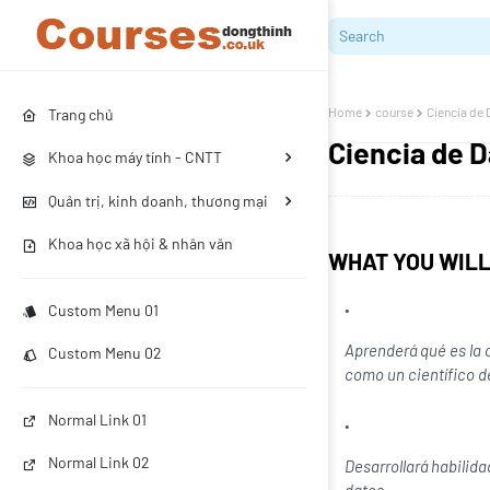
Home
course
Ciencia de 
Trang chủ
Ciencia de D
Khoa học máy tính - CNTT
Quản trị, kinh doanh, thương mại
Khoa học xã hội & nhân văn
WHAT YOU WIL
Custom Menu 01
Aprenderá qué es la c
Custom Menu 02
como un científico d
Normal Link 01
Normal Link 02
Desarrollará habilida