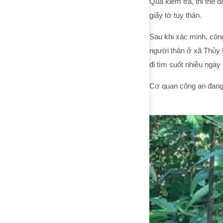
Qua kiểm tra, thi thể 
giấy tờ tùy thân.
Sau khi xác minh, công
người thân ở xã Thủy 
đi tìm suốt nhiều ngày
Cơ quan công an đang k