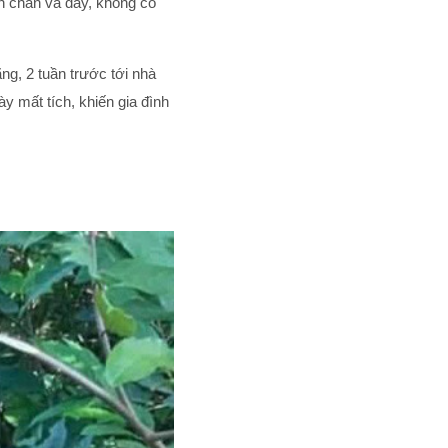
ấn chăn và dây, không có
ng, 2 tuần trước tới nhà
 mất tích, khiến gia đình