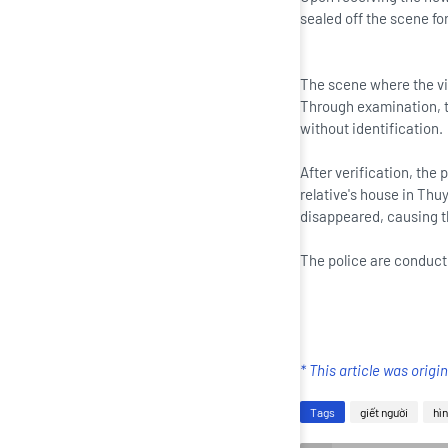
sealed off the scene for
The scene where the v
Through examination, th
without identification.
After verification, the 
relative's house in Thu
disappeared, causing t
The police are conducti
* This article was origi
Tags
giết người
hìn