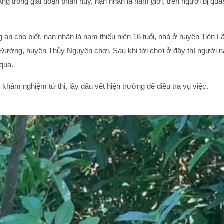
đang trong giai đoạn phân hủy, nạn nhân là nam giới, trên người bị qu
 an cho biết, nạn nhân là nam thiếu niên 16 tuổi, nhà ở huyện Tiên Lã
Đường, huyện Thủy Nguyên chơi. Sau khi tới chơi ở đây thì người này
 qua.
hám nghiệm tử thi, lấy dấu vết hiện trường để điều tra vụ việc.