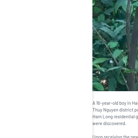
A 16-year-old boy in H
Thuy Nguyen district po
Ham Long residential g
were discovered.
Upon receiving the new