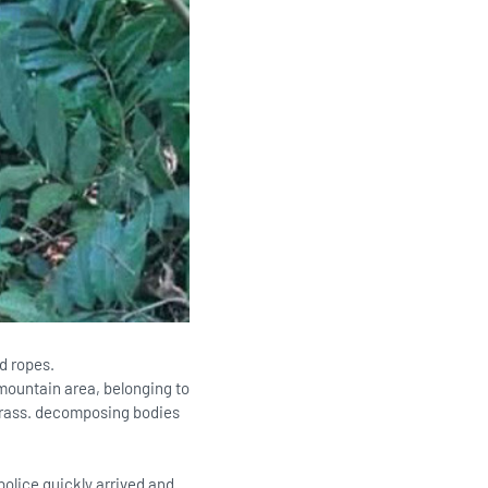
d ropes.
 mountain area, belonging to
 grass. decomposing bodies
olice quickly arrived and