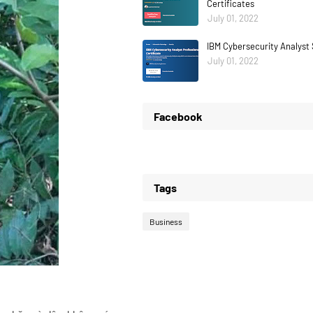
Certificates
July 01, 2022
IBM Cybersecurity Analyst 
July 01, 2022
Facebook
Tags
Business