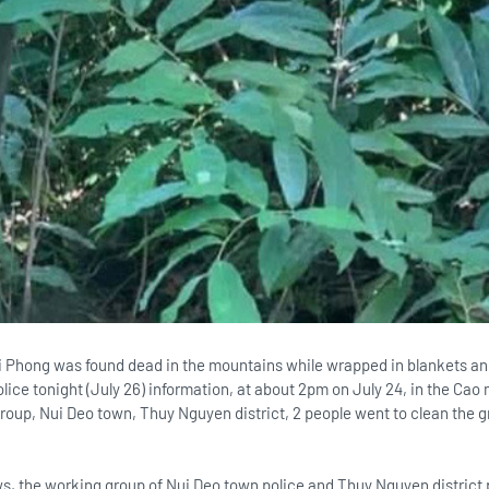
ai Phong was found dead in the mountains while wrapped in blankets an
lice tonight (July 26) information, at about 2pm on July 24, in the Cao
roup, Nui Deo town, Thuy Nguyen district, 2 people went to clean the
s, the working group of Nui Deo town police and Thuy Nguyen district p