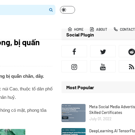
HOME
ABOUT
CONTACT
Social Plugin
òng, bị quấn
ng bị quấn chăn, dây.
Most Popular
 núi Cao, thuộc tổ dân phố
hân huỷ.
Meta Social Media Adverti
chóng có mặt, phong tỏa
Skilled Certificates
July 01, 2022
DeepLearning.AI TensorFlo