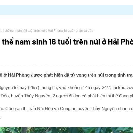
 thi thể nam sinh 16 tuổi trên núi ở Hải Phòng, bị quấn chăn và dây
 thể nam sinh 16 tuổi trên núi ở Hải Ph
ổi ở Hải Phòng được phát hiện đã tử vong trên núi trong tình trạ
yên tối nay (26/7) thông tin, vào khoảng 14h ngày 24/7, tại khu vực
 Đèo, huyện Thủy Nguyên, 2 người đi dọn cỏ phát hiện thi thể đang p
 tác Công an thị trấn Núi Đèo và Công an huyện Thủy Nguyên nhanh 
.