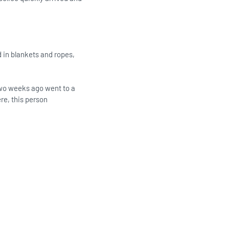
 in blankets and ropes,
, two weeks ago went to a
re, this person