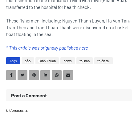
four fishermen to the mainland in Ninh Hoa town (Khanh Hoa),
transferred to the hospital for health check.
These fishermen, including: Nguyen Thanh Luyen, Ha Van Tan,
Tran Theo and Tran Thuan Thanh were discovered on a basket
boat floating in the sea.
* This article was originally published here
Tags
bão
Bình Thuận
news
tai nạn
thiên tai
Post a Comment
0 Comments