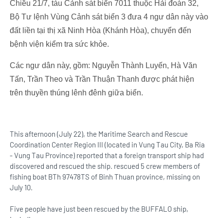
Chiều 21/7, tàu Cảnh sát biển 7011 thuộc Hải đoàn 32,
Bộ Tư lệnh Vùng Cảnh sát biển 3 đưa 4 ngư dân này vào
đất liền tại thị xã Ninh Hòa (Khánh Hòa), chuyển đến
bệnh viện kiểm tra sức khỏe.
Các ngư dân này, gồm: Nguyễn Thành Luyến, Hà Văn
Tấn, Trần Theo và Trần Thuận Thanh được phát hiện
trên thuyền thúng lênh đênh giữa biển.
This afternoon (July 22), the Maritime Search and Rescue
Coordination Center Region III (located in Vung Tau City, Ba Ria
- Vung Tau Province) reported that a foreign transport ship had
discovered and rescued the ship. rescued 5 crew members of
fishing boat BTh 97478TS of Binh Thuan province, missing on
July 10.
Five people have just been rescued by the BUFFALO ship,