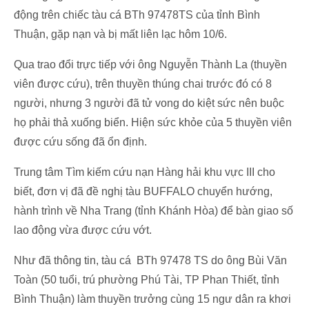
động trên chiếc tàu cá BTh 97478TS của tỉnh Bình
Thuận, gặp nạn và bị mất liên lạc hôm 10/6.
Qua trao đổi trực tiếp với ông Nguyễn Thành La (thuyền
viên được cứu), trên thuyền thúng chai trước đó có 8
người, nhưng 3 người đã tử vong do kiệt sức nên buộc
họ phải thả xuống biển. Hiện sức khỏe của 5 thuyền viên
được cứu sống đã ổn định.
Trung tâm Tìm kiếm cứu nạn Hàng hải khu vực III cho
biết, đơn vị đã đề nghị tàu BUFFALO chuyển hướng,
hành trình về Nha Trang (tỉnh Khánh Hòa) để bàn giao số
lao động vừa được cứu vớt.
Như đã thông tin, tàu cá BTh 97478 TS do ông Bùi Văn
Toàn (50 tuổi, trú phường Phú Tài, TP Phan Thiết, tỉnh
Bình Thuận) làm thuyền trưởng cùng 15 ngư dân ra khơi