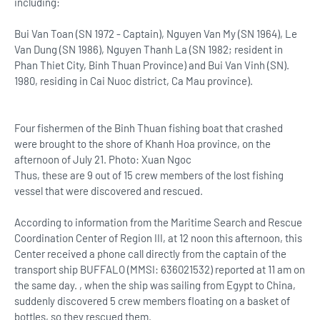
including:
Bui Van Toan (SN 1972 - Captain), Nguyen Van My (SN 1964), Le
Van Dung (SN 1986), Nguyen Thanh La (SN 1982; resident in
Phan Thiet City, Binh Thuan Province) and Bui Van Vinh (SN).
1980, residing in Cai Nuoc district, Ca Mau province).
Four fishermen of the Binh Thuan fishing boat that crashed
were brought to the shore of Khanh Hoa province, on the
afternoon of July 21. Photo: Xuan Ngoc
Thus, these are 9 out of 15 crew members of the lost fishing
vessel that were discovered and rescued.
According to information from the Maritime Search and Rescue
Coordination Center of Region III, at 12 noon this afternoon, this
Center received a phone call directly from the captain of the
transport ship BUFFALO (MMSI: 636021532) reported at 11 am on
the same day. , when the ship was sailing from Egypt to China,
suddenly discovered 5 crew members floating on a basket of
bottles, so they rescued them.